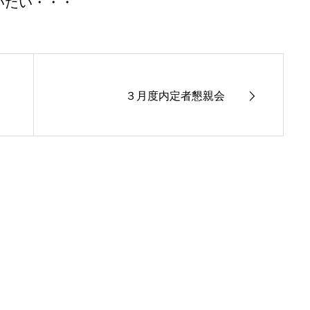
いたい・・・
３月度内定者懇親会